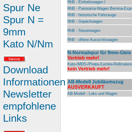
RhB - Einheitswagen I
Spur Ne
RhB - Panorama-Wagen Bernina-Exp
RhB - historische Fahrzeuge
Spur N =
RhB - Gepäckwagen
9mm
RhB - Steuerwagen
RhB - offene Aussichtswagen
Kato N/Nm
N-Normalspur für 9mm-Gleis
Vertrieb mehr!
Kato-/MDS-/Pirata-/Lemke-Rollmateria
Download
kein Vertrieb mehr!
Informationen
AB-Modell Jubiläumszug
AUSVERKAUFT
Newsletter
AB-Modell - Loks und Wagen
empfohlene
Links