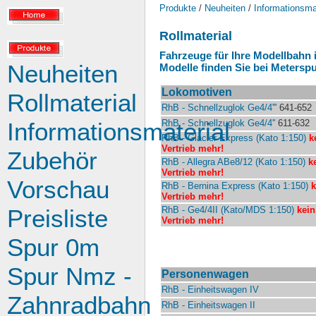
Produkte
/
Neuheiten
/
Informationsma
Rollmaterial
Fahrzeuge für Ihre Modellbahn 
Neuheiten
Modelle finden Sie bei
Meterspu
Lokomotiven
Rollmaterial
RhB - Schnellzuglok Ge4/4'''
641-652
Informationsmaterial
RhB - Schnellzuglok Ge4/4''
611-632
RhB - Glacier Express (Kato 1:150)
k
Vertrieb mehr!
Zubehör
RhB - Allegra ABe8/12 (Kato 1:150)
k
Vertrieb mehr!
Vorschau
RhB - Bernina Express (Kato 1:150)
k
Vertrieb mehr!
Preisliste
RhB - Ge4/4II (Kato/MDS 1:150)
kein
Vertrieb mehr!
Spur 0m
Spur Nmz -
Personenwagen
RhB - Einheitswagen IV
Zahnradbahn
RhB - Einheitswagen II