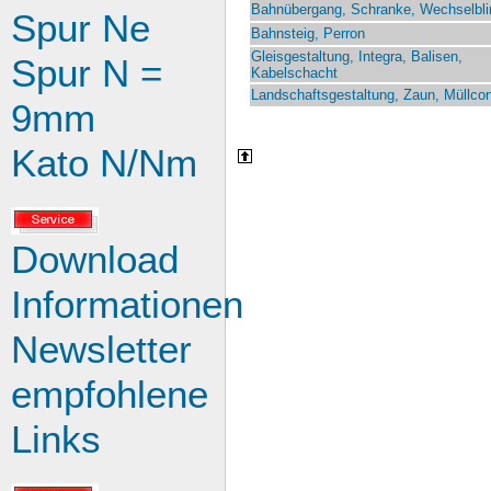
Bahnübergang, Schranke, Wechselbli
Spur Ne
Bahnsteig, Perron
Gleisgestaltung, Integra, Balisen,
Spur N =
Kabelschacht
Landschaftsgestaltung, Zaun, Müllcon
9mm
Kato N/Nm
Download
Informationen
Newsletter
empfohlene
Links