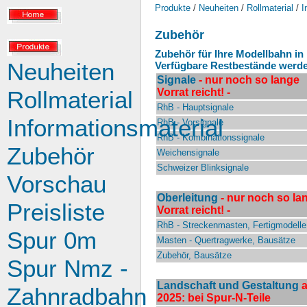
Produkte
/
Neuheiten
/
Rollmaterial
/
I
Zubehör
Zubehör für Ihre Modellbahn in
Neuheiten
Verfügbare Restbestände werden 
Signale
- nur noch so lange
Rollmaterial
Vorrat reicht! -
RhB - Hauptsignale
Informationsmaterial
RhB - Vorsignale
RhB - Kombinationssignale
Zubehör
Weichensignale
Schweizer Blinksignale
Vorschau
Oberleitung
- nur noch so la
Preisliste
Vorrat reicht! -
RhB - Streckenmasten, Fertigmodelle
Spur 0m
Masten - Quertragwerke, Bausätze
Zubehör, Bausätze
Spur Nmz -
Landschaft und Gestaltung
Zahnradbahn
2025: bei Spur-N-Teile